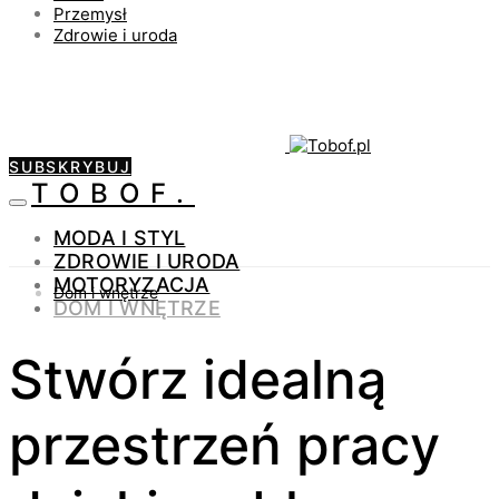
Przemysł
Zdrowie i uroda
SUBSKRYBUJ
TOBOF.
MODA I STYL
ZDROWIE I URODA
MOTORYZACJA
Dom i wnętrze
DOM I WNĘTRZE
Stwórz idealną
przestrzeń pracy