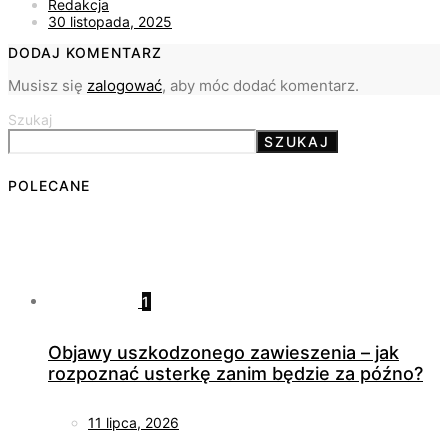
Redakcja
30 listopada, 2025
DODAJ KOMENTARZ
Musisz się
zalogować
, aby móc dodać komentarz.
Szukaj
SZUKAJ
POLECANE
1
Objawy uszkodzonego zawieszenia – jak
rozpoznać usterkę zanim będzie za późno?
11 lipca, 2026