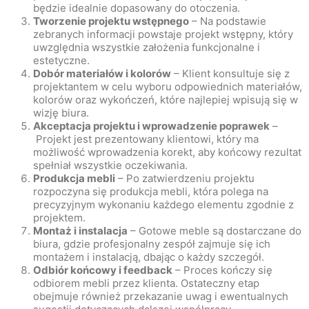
będzie idealnie dopasowany do otoczenia.
Tworzenie projektu wstępnego
– Na podstawie
zebranych informacji powstaje projekt wstępny, który
uwzględnia wszystkie założenia funkcjonalne i
estetyczne.
Dobór materiałów i kolorów
– Klient konsultuje się z
projektantem w celu wyboru odpowiednich materiałów,
kolorów oraz wykończeń, które najlepiej wpisują się w
wizję biura.
Akceptacja projektu i wprowadzenie poprawek
–
Projekt jest prezentowany klientowi, który ma
możliwość wprowadzenia korekt, aby końcowy rezultat
spełniał wszystkie oczekiwania.
Produkcja mebli
– Po zatwierdzeniu projektu
rozpoczyna się produkcja mebli, która polega na
precyzyjnym wykonaniu każdego elementu zgodnie z
projektem.
Montaż i instalacja
– Gotowe meble są dostarczane do
biura, gdzie profesjonalny zespół zajmuje się ich
montażem i instalacją, dbając o każdy szczegół.
Odbiór końcowy i feedback
– Proces kończy się
odbiorem mebli przez klienta. Ostateczny etap
obejmuje również przekazanie uwag i ewentualnych