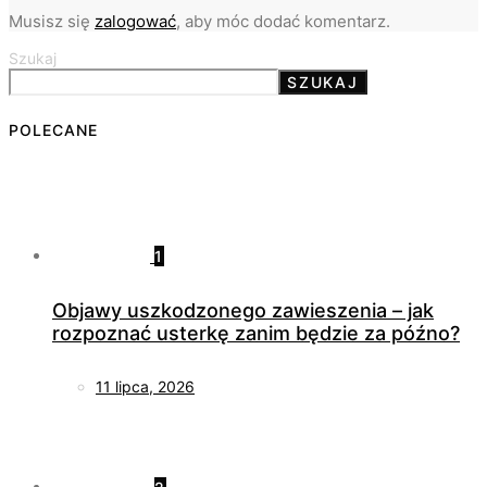
Musisz się
zalogować
, aby móc dodać komentarz.
Szukaj
SZUKAJ
POLECANE
1
Objawy uszkodzonego zawieszenia – jak
rozpoznać usterkę zanim będzie za późno?
11 lipca, 2026