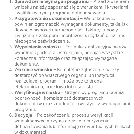
Sprawdzenie wymagań programu
– Przed złożeniem
wniosku należy zapoznać się z warunkami i kryteriami
kwalifikacyjnymi programu dofinansowania.
Przygotowanie dokumentacji
– Wnioskodawca
powinien zgromadzić wymagane dokumenty, takie jak
dowód własności nieruchomości, faktury, umowy
związane z zakupem i montażem urządzeń oraz inne
niezbędne zaświadczenia.
Wypełnienie wniosku
– Formularz aplikacyjny należy
wypełnić zgodnie z instrukcjami, podając wszystkie
konieczne informacje oraz załączając wymagane
dokumenty.
Złożenie wniosku
– Kompletne zgłoszenie należy
dostarczyć do właściwego organu lub instytucji
realizującej program – może być to droga
elektroniczna, pocztowa lub osobista.
Weryfikacja wniosku
– Urzędnicy programu ocenią
poprawność i kompletność dostarczonych
dokumentów oraz zgodność inwestycji z wymaganiami
programu.
Decyzja
– Po zakończeniu procesu weryfikacji
wnioskodawca otrzyma decyzję o przyznaniu
dofinansowania lub informację o ewentualnych brakach
w dokumentacji.