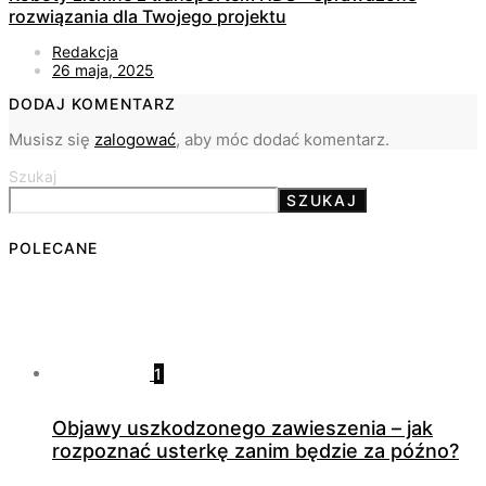
rozwiązania dla Twojego projektu
Redakcja
26 maja, 2025
DODAJ KOMENTARZ
Musisz się
zalogować
, aby móc dodać komentarz.
Szukaj
SZUKAJ
POLECANE
1
Objawy uszkodzonego zawieszenia – jak
rozpoznać usterkę zanim będzie za późno?