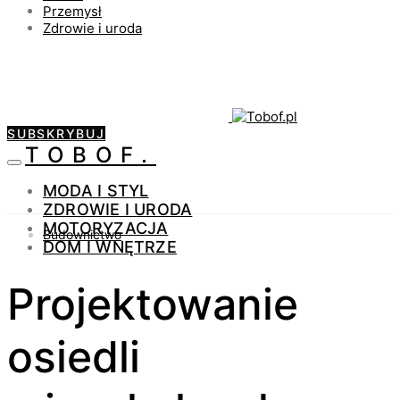
Przemysł
Zdrowie i uroda
SUBSKRYBUJ
TOBOF.
MODA I STYL
ZDROWIE I URODA
MOTORYZACJA
Budownictwo
DOM I WNĘTRZE
Projektowanie
osiedli